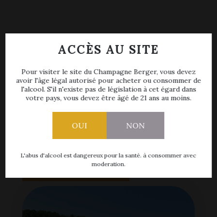
ACCÈS AU SITE
Vous séjournez à
Reims
? Nous vous
recevons
dans notre annexe, à seulement quelques
Pour visiter le site du Champagne Berger, vous devez
kilomètres de la
Cité des Sacres
, dans la
avoir l'âge légal autorisé pour acheter ou consommer de
l'alcool. S'il n'existe pas de législation à cet égard dans
commune de
Saint-Euphraise et Clairizet
.
votre pays, vous devez être âgé de 21 ans au moins.
6, rue D’Aubilly
51390 SAINT EUPHRAIZE ET CLAIRIZET
OUI
NON
Port : 06 15 87 59 35
L'abus d'alcool est dangereux pour la santé. à consommer avec
VOIR LE PLAN
moderation.